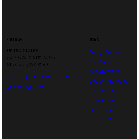
Office
Links
United States —
Design Portfolio
30 N Gould St# 23375
Our Process
Sheridan, WY 82801
Appointment
support@modereraspaces.com
Design Packages
+1 (737) 343-8878
Contact Us
Privacy Policy
Terms and
Condition