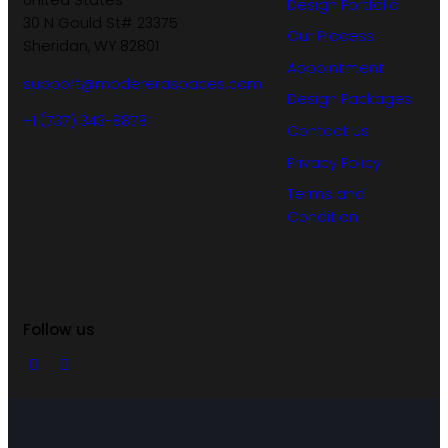
United States —
Design Portfolio
30 N Gould St# 23375
Our Process
Sheridan, WY 82801
Appointment
support@modereraspaces.com
Design Packages
+1 (737) 343-8878
Contact Us
Privacy Policy
Terms and
Condition
Follow us