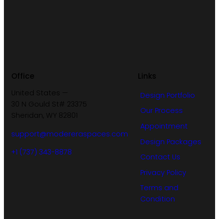
Office
Links
United States —
Design Portfolio
30 N Gould St# 23375
Our Process
Sheridan, WY 82801
Appointment
support@modereraspaces.com
Design Packages
+1 (737) 343-8878
Contact Us
Privacy Policy
Terms and
Condition