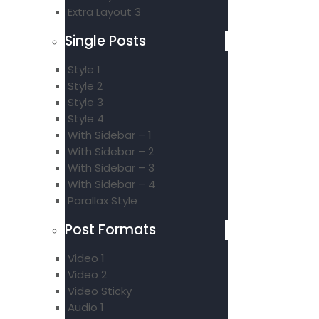
Extra Layout 3
Single Posts
Style 1
Style 2
Style 3
Style 4
With Sidebar – 1
With Sidebar – 2
With Sidebar – 3
With Sidebar – 4
Parallax Style
Post Formats
Video 1
Video 2
Video Sticky
Audio 1