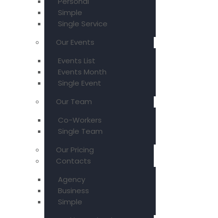
Personal
Simple
Single Service
Our Events
Events List
Events Month
Single Event
Our Team
Co-Workers
Single Team
Our Pricing
Contacts
Agency
Business
Simple