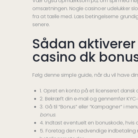
Vær også opmærksom på, om spil med høj vol
omsætningen. Nogle casinoer udelukker slots
fra at tælle med. Læs betingelserne grundig
senere.
Sådan aktiverer
casino dk bonus –
Følg denne simple guide, når du vil have di
1. Opret en konto på et licenseret dansk 
2. Bekræft din e‑mail og gennemfør KYC‑v
3. Gå til “Bonus” eller “Kampagner” i 
bonus
.
4. Indtast eventuelt en bonuskode, hvis
5. Foretag den nødvendige indbetaling