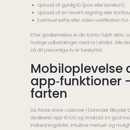
Upload af gyldig ID (pas eller kørekort).
Upload af en recent regning eller konto
Eventuel selfie eller video‑verifikation for
Efter godkendelse er din konto fuldt aktiv
hurtige udbetalinger med ro i sindet. Alle
så dit personlige liv er beskyttet.
Mobiloplevelse 
app‑funktioner –
farten
De fleste store casinoer i Danmark tilbyde
dedikeret app til iOS og Android. En god mo
indlæsningstider, intuitive menuer og muli