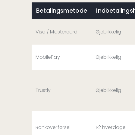
Betalingsmetode
Indbetalings
Visa / Mastercard
Øjeblikkelig
MobilePay
Øjeblikkelig
Trustly
Øjeblikkelig
Bankoverførsel
1‑2 hverdage