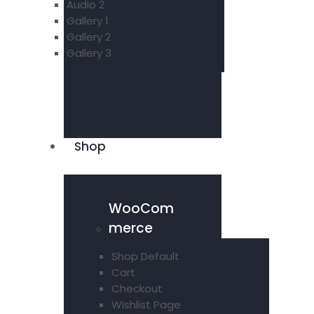
Audio 2
Gallery 1
Gallery 2
Gallery 3
Shop
WooCom
merce
Shop Default
Cart
Checkout
Wishlist Page