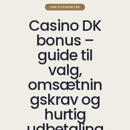
UNCATEGORIZED
Casino DK
bonus –
guide til
valg,
omsætnin
gskrav og
hurtig
udbetaling