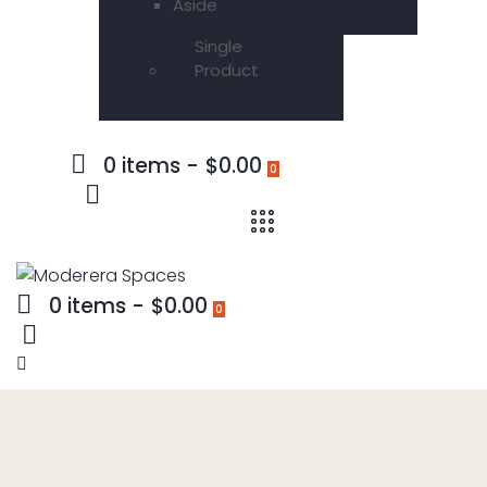
Aside
Single
Product
0 items
-
$0.00
0
0 items
-
$0.00
0