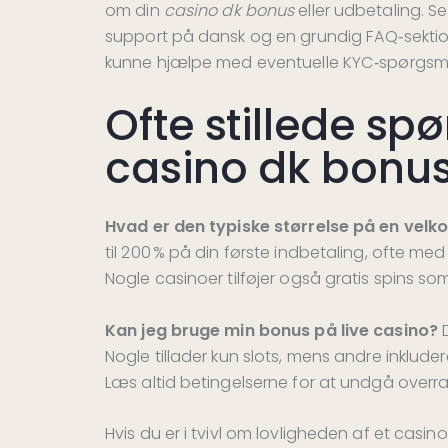
om din
casino dk bonus
eller udbetaling. Se
support på dansk og en grundig FAQ‑sektion
kunne hjælpe med eventuelle KYC‑spørgsmå
Ofte stillede s
casino dk bonu
Hvad er den typiske størrelse på en vel
til 200 % på din første indbetaling, ofte me
Nogle casinoer tilføjer også gratis spins so
Kan jeg bruge min bonus på live casino?
D
Nogle tillader kun slots, mens andre inkluder
Læs altid betingelserne for at undgå overra
Hvis du er i tvivl om lovligheden af et casi