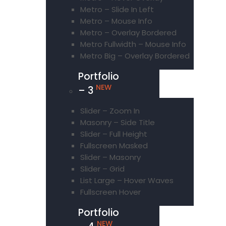
Metro – Slide In Left
Metro – Mouse Info
Metro – Overlay Bordered
Metro Fullwidth – Mouse Info
Metro Big – Overlay Bordered
Portfolio
NEW
– 3
Slider – Zoom In
Masonry – Side Title
Slider – Full Height
Fullscreen Masked
Slider – Masonry
Slider – Grid
List Large – Hover Waves
Fullscreen Hover
Portfolio
NEW