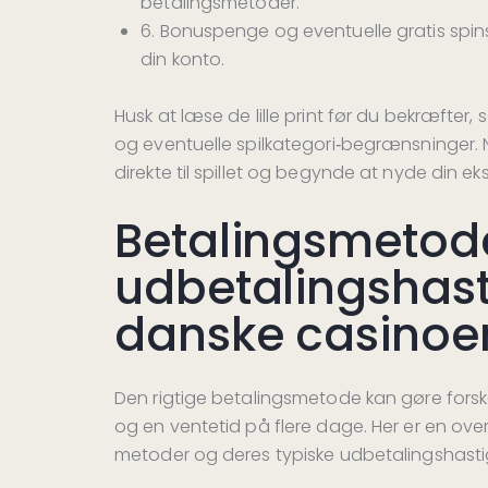
betalingsmetoder.
6. Bonuspenge og eventuelle gratis spins 
din konto.
Husk at læse de lille print før du bekræfter
og eventuelle spilkategori‑begrænsninger. N
direkte til spillet og begynde at nyde din eks
Betalingsmetod
udbetalingshast
danske casinoe
Den rigtige betalingsmetode kan gøre forsk
og en ventetid på flere dage. Her er en ov
metoder og deres typiske udbetalingshast