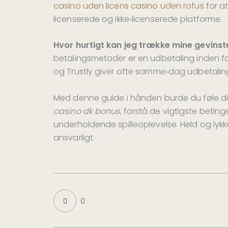
casino uden licens casino uden rofus
for at
licenserede og ikke‑licenserede platforme.
Hvor hurtigt kan jeg trække mine gevinst
betalingsmetoder er en udbetaling inden fo
og Trustly giver ofte samme‑dag udbetaling,
Med denne guide i hånden burde du føle dig 
casino dk bonus
, forstå de vigtigste beting
underholdende spilleoplevelse. Held og lykk
ansvarligt.
0