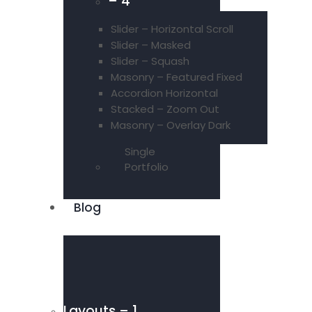
– 4
Slider – Horizontal Scroll
Slider – Masked
Slider – Squash
Masonry – Featured Fixed
Accordion Horizontal
Stacked – Zoom Out
Masonry – Overlay Dark
Single
Portfolio
Blog
Layouts – 1