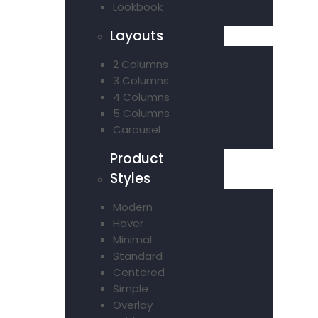
Lookbook
Layouts
2 Columns
3 Columns
4 Columns
5 Columns
Carousel
Product
Styles
Modern
Hover
Minimal
Standard
Centered
Simple
Overlay