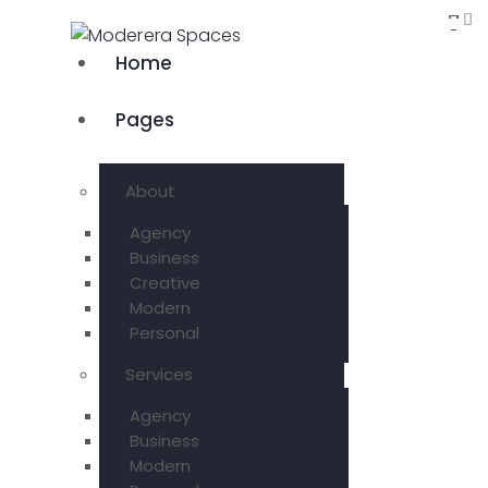
Home
Pages
About
Agency
Business
Creative
Modern
Personal
Services
Agency
Business
Modern