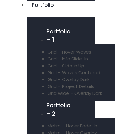
Portfolio
Portfolio
– 1
Grid – Hover Waves
Grid – Info Slide-In
Grid – Slide In Up
Grid – Waves Centered
Grid – Overlay Dark
Grid – Project Details
Grid Wide – Overlay Dark
Portfolio
– 2
Metro – Hover Fade-In
Metro – Hover Overlay